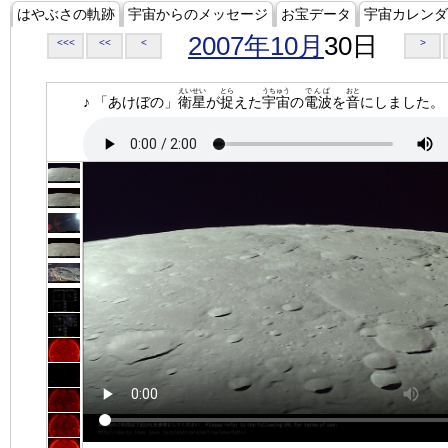
はやぶさの軌跡
宇宙からのメッセージ
お宝データ
宇宙カレンダ
2007年10月
30日
<<<
<<
<
>
えいせい
とら
うちゅう
でんぱ
おと
♪ 「あけぼの」
衛星
が
捉
えた
宇宙
の
電波
を
音
にしました。