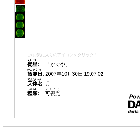
👈 お気に入りのアイコンをクリック！
えいせい
衛星
:
「かぐや」
かんそく
び
観測
日
:
2007年10月30日 19:07:02
てんたいめい
天体名
:
月
しゅるい
かしこう
種類
:
可視光