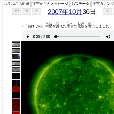
はやぶさの軌跡
宇宙からのメッセージ
お宝データ
宇宙カレンダ
2007年10月
30日
<<<
<<
<
>
えいせい
とら
うちゅう
でんぱ
おと
♪ 「あけぼの」
衛星
が
捉
えた
宇宙
の
電波
を
音
にしました。