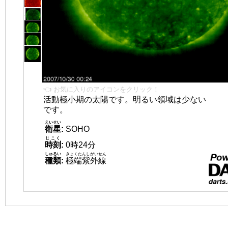
👈 お気に入りのアイコンをクリック！
活動極小期の太陽です。明るい領域は少ない
です。
えいせい
衛星
:
SOHO
じこく
時刻
:
0時24分
しゅるい
きょくたんしがいせん
種類
:
極端紫外線