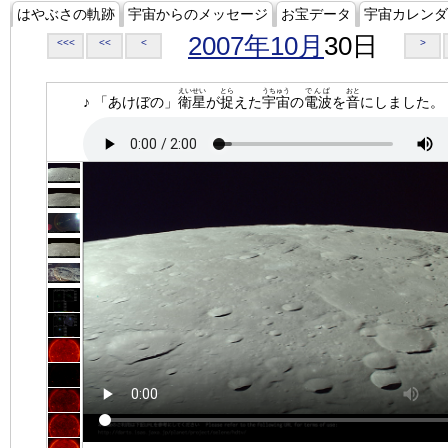
はやぶさの軌跡
宇宙からのメッセージ
お宝データ
宇宙カレンダ
2007年10月
30日
<<<
<<
<
>
えいせい
とら
うちゅう
でんぱ
おと
♪ 「あけぼの」
衛星
が
捉
えた
宇宙
の
電波
を
音
にしました。