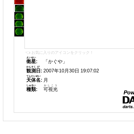
👈 お気に入りのアイコンをクリック！
えいせい
衛星
:
「かぐや」
かんそく
び
観測
日
:
2007年10月30日 19:07:02
てんたいめい
天体名
:
月
しゅるい
かしこう
種類
:
可視光