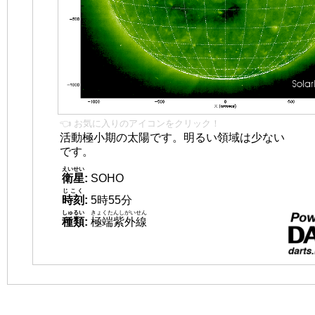
👈 お気に入りのアイコンをクリック！
活動極小期の太陽です。明るい領域は少ない
です。
えいせい
衛星
:
SOHO
じこく
時刻
:
5時55分
しゅるい
きょくたんしがいせん
種類
:
極端紫外線