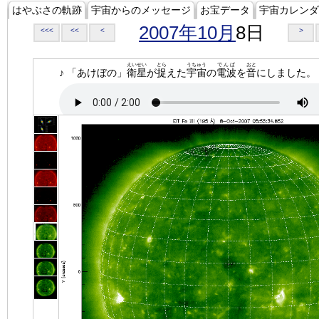
はやぶさの軌跡
宇宙からのメッセージ
お宝データ
宇宙カレンダ
2007年10月
8日
<<<
<<
<
>
えいせい
とら
うちゅう
でんぱ
おと
♪ 「あけぼの」
衛星
が
捉
えた
宇宙
の
電波
を
音
にしました。