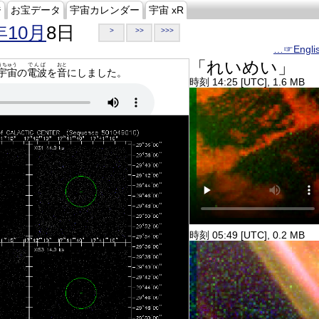
ジ
お宝データ
宇宙カレンダー
宇宙 xR
年10月
8日
>
>>
>>>
…☞Engli
「れいめい」
うちゅう
でんぱ
おと
宇宙
の
電波
を
音
にしました。
時刻 14:25 [UTC], 1.6 MB
時刻 05:49 [UTC], 0.2 MB