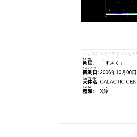
👈 お気に入りのアイコンをク
えいせい
衛星
:
「すざく」
かんそく
び
観測
日
:
2006年10月08日 1
てんたいめい
天体名
:
GALACTIC CE
しゅるい
せん
種類
:
X
線