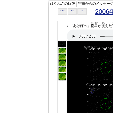
はやぶさの軌跡
宇宙からのメッセー
2006
<<<
<<
<
えいせい
とら
♪ 「あけぼの」
衛星
が
捉
えた