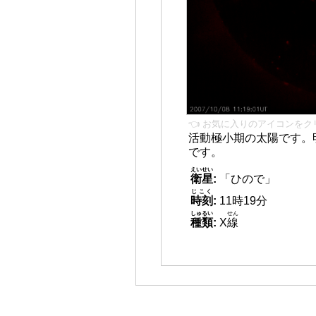
👈 お気に入りのアイコンをク
活動極小期の太陽です。
です。
えいせい
衛星
:
「ひので」
じこく
時刻
:
11時19分
しゅるい
せん
種類
:
X
線