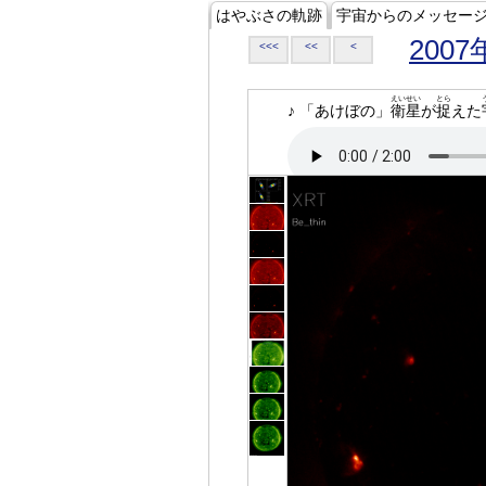
はやぶさの軌跡
宇宙からのメッセー
2007
<<<
<<
<
えいせい
とら
♪ 「あけぼの」
衛星
が
捉
えた