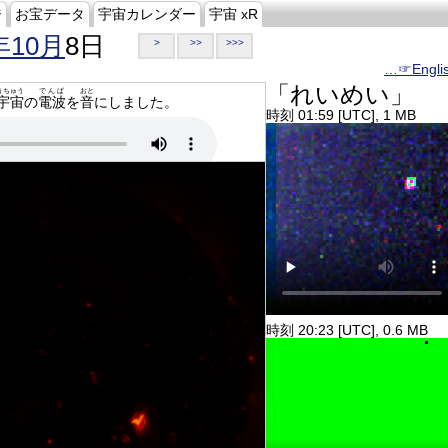
ジ
お宝データ
宇宙カレンダー
宇宙 xR
年10月
8日
>
>>
>>>
…☞Engli
「れいめい」
うちゅう
でんぱ
おと
宇宙
の
電波
を
音
にしました。
時刻 01:59 [UTC], 1 MB
時刻 20:23 [UTC], 0.6 MB