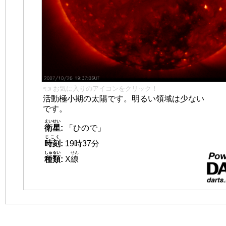
👈 お気に入りのアイコンをクリック！
活動極小期の太陽です。明るい領域は少ない
です。
えいせい
衛星
:
「ひので」
じこく
時刻
:
19時37分
しゅるい
せん
種類
:
X
線