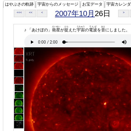
はやぶさの軌跡
宇宙からのメッセージ
お宝データ
宇宙カレンダ
2007年10月
26日
<<<
<<
<
>
えいせい
とら
うちゅう
でんぱ
おと
♪ 「あけぼの」
衛星
が
捉
えた
宇宙
の
電波
を
音
にしました。