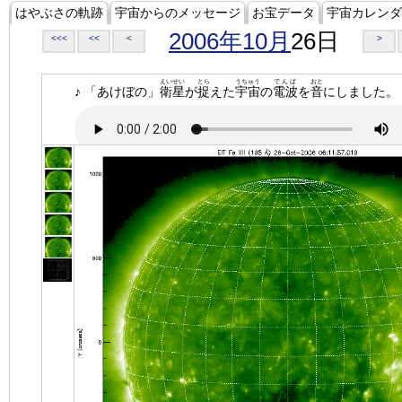
はやぶさの軌跡
宇宙からのメッセージ
お宝データ
宇宙カレンダ
2006年10月
26日
<<<
<<
<
>
えいせい
とら
うちゅう
でんぱ
おと
♪ 「あけぼの」
衛星
が
捉
えた
宇宙
の
電波
を
音
にしました。