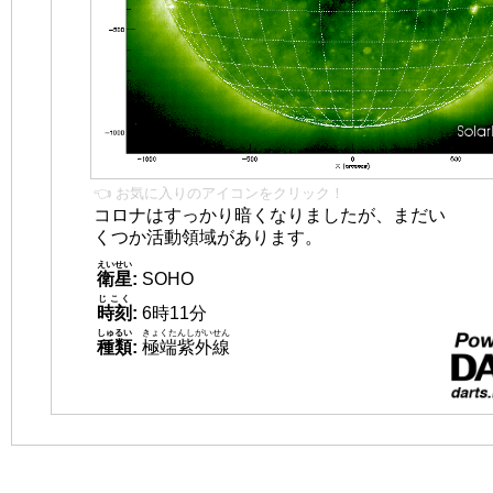
👈 お気に入りのアイコンをクリック！
コロナはすっかり暗くなりましたが、まだい
くつか活動領域があります。
えいせい
衛星
:
SOHO
じこく
時刻
:
6時11分
しゅるい
きょくたんしがいせん
種類
:
極端紫外線