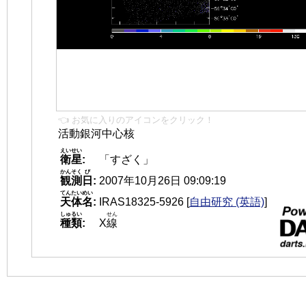
👈 お気に入りのアイコンをクリック！
活動銀河中心核
えいせい
衛星
:
「すざく」
かんそく
び
観測
日
:
2007年10月26日 09:09:19
てんたいめい
天体名
:
IRAS18325-5926
[
自由研究 (英語)
]
しゅるい
せん
種類
:
X
線