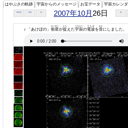
はやぶさの軌跡
宇宙からのメッセージ
お宝データ
宇宙カレンダ
2007年10月
26日
<<<
<<
<
>
えいせい
とら
うちゅう
でんぱ
おと
♪ 「あけぼの」
衛星
が
捉
えた
宇宙
の
電波
を
音
にしました。