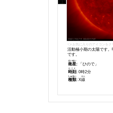
👈 お気に入りのアイコンをク
活動極小期の太陽です。
です。
えいせい
衛星
:
「ひので」
じこく
時刻
:
0時2分
しゅるい
せん
種類
:
X
線