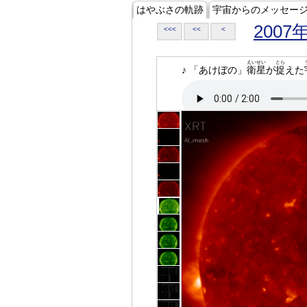
はやぶさの軌跡
宇宙からのメッセー
2007
<<<
<<
<
えいせい
とら
♪ 「あけぼの」
衛星
が
捉
えた