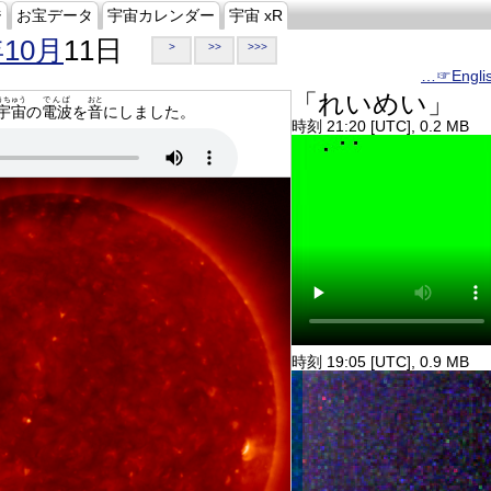
ジ
お宝データ
宇宙カレンダー
宇宙 xR
年10月
11日
>
>>
>>>
…☞Engli
「れいめい」
うちゅう
でんぱ
おと
宇宙
の
電波
を
音
にしました。
時刻 21:20 [UTC], 0.2 MB
時刻 19:05 [UTC], 0.9 MB