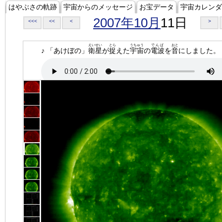
はやぶさの軌跡
宇宙からのメッセージ
お宝データ
宇宙カレンダ
2007年10月
11日
<<<
<<
<
>
えいせい
とら
うちゅう
でんぱ
おと
♪ 「あけぼの」
衛星
が
捉
えた
宇宙
の
電波
を
音
にしました。