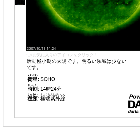
👈 お気に入りのアイコンをクリック！
活動極小期の太陽です。明るい領域は少ない
です。
えいせい
衛星
:
SOHO
じこく
時刻
:
14時24分
しゅるい
きょくたんしがいせん
種類
:
極端紫外線