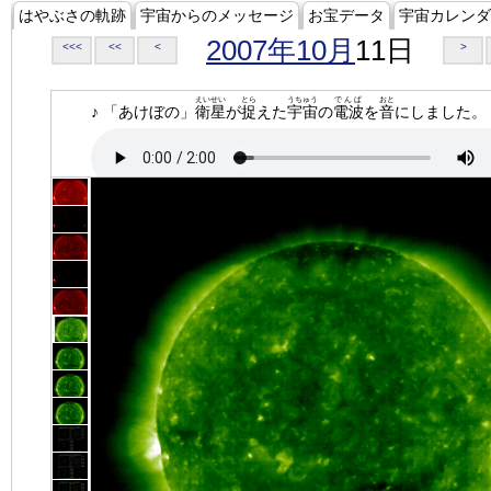
はやぶさの軌跡
宇宙からのメッセージ
お宝データ
宇宙カレンダ
2007年10月
11日
<<<
<<
<
>
えいせい
とら
うちゅう
でんぱ
おと
♪ 「あけぼの」
衛星
が
捉
えた
宇宙
の
電波
を
音
にしました。