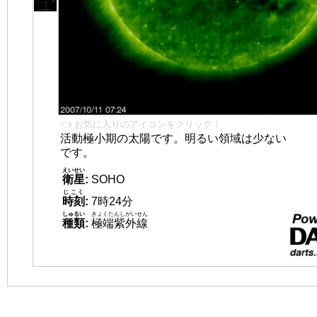
👈 お気に入りのアイコンをクリック！
活動極小期の太陽です。明るい領域は少ない
です。
えいせい
衛星
:
SOHO
じこく
時刻
:
7時24分
しゅるい
きょくたんしがいせん
種類
:
極端紫外線