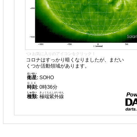
👈 お気に入りのアイコンをクリック！
コロナはすっかり暗くなりましたが、まだい
くつか活動領域があります。
えいせい
衛星
:
SOHO
じこく
時刻
:
0時36分
しゅるい
きょくたんしがいせん
種類
:
極端紫外線