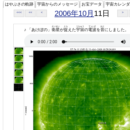
はやぶさの軌跡
宇宙からのメッセージ
お宝データ
宇宙カレンダ
2006年10月
11日
<<<
<<
<
>
えいせい
とら
うちゅう
でんぱ
おと
♪ 「あけぼの」
衛星
が
捉
えた
宇宙
の
電波
を
音
にしました。