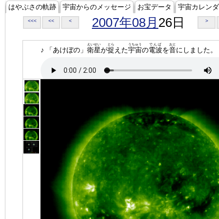
はやぶさの軌跡
宇宙からのメッセージ
お宝データ
宇宙カレンダ
2007年08月
26日
<<<
<<
<
>
えいせい
とら
うちゅう
でんぱ
おと
♪ 「あけぼの」
衛星
が
捉
えた
宇宙
の
電波
を
音
にしました。