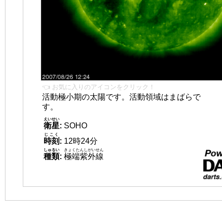
👈 お気に入りのアイコンをクリック！
活動極小期の太陽です。活動領域はまばらで
す。
えいせい
衛星
:
SOHO
じこく
時刻
:
12時24分
しゅるい
きょくたんしがいせん
種類
:
極端紫外線