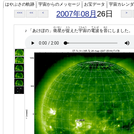
はやぶさの軌跡
宇宙からのメッセージ
お宝データ
宇宙カレンダ
2007年08月
26日
<<<
<<
<
>
えいせい
とら
うちゅう
でんぱ
おと
♪ 「あけぼの」
衛星
が
捉
えた
宇宙
の
電波
を
音
にしました。