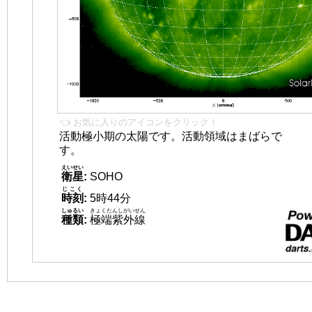
👈 お気に入りのアイコンをクリック！
活動極小期の太陽です。活動領域はまばらで
す。
えいせい
衛星
:
SOHO
じこく
時刻
:
5時44分
しゅるい
きょくたんしがいせん
種類
:
極端紫外線