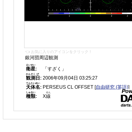
👈 お気に入りのアイコンをクリック！
銀河団周辺観測
えいせい
衛星
:
「すざく」
かんそく
び
観測
日
:
2006年09月04日 03:25:27
てんたいめい
天体名
:
PERSEUS CL OFFSET
[
自由研究 (英語)
]
しゅるい
せん
種類
:
X
線