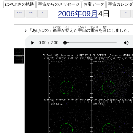
はやぶさの軌跡
宇宙からのメッセージ
お宝データ
宇宙カレンダ
2006年09月
4日
<<<
<<
<
>
えいせい
とら
うちゅう
でんぱ
おと
♪ 「あけぼの」
衛星
が
捉
えた
宇宙
の
電波
を
音
にしました。