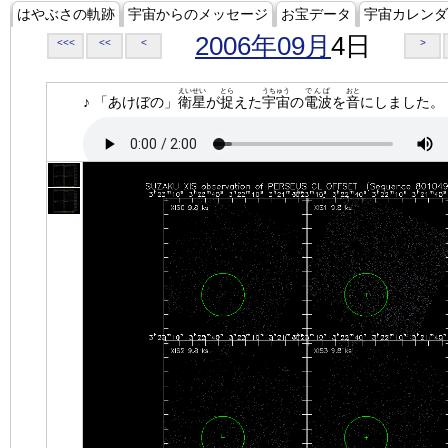
はやぶさの軌跡
宇宙からのメッセージ
お宝データ
宇宙カレンダ
2006年09月
4日
<<<
<<
<
>
えいせい
とら
うちゅう
でんぱ
おと
♪ 「あけぼの」
衛星
が
捉
えた
宇宙
の
電波
を
音
にしました。