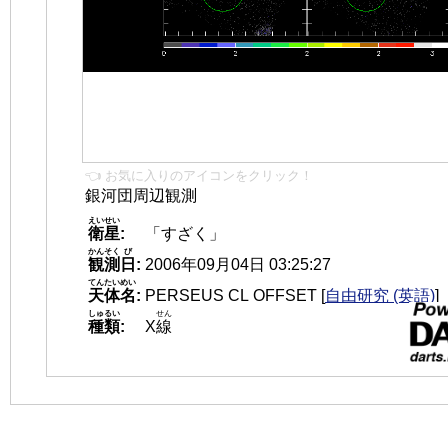
👈 お気に入りのアイコンをクリック！
銀河団周辺観測
えいせい
衛星
:
「すざく」
かんそく
び
観測
日
:
2006年09月04日 03:25:27
てんたいめい
天体名
:
PERSEUS CL OFFSET
[
自由研究 (英語)
]
しゅるい
せん
種類
:
X
線