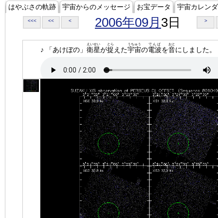
はやぶさの軌跡
宇宙からのメッセージ
お宝データ
宇宙カレンダ
2006年09月
3日
<<<
<<
<
>
えいせい
とら
うちゅう
でんぱ
おと
♪ 「あけぼの」
衛星
が
捉
えた
宇宙
の
電波
を
音
にしました。