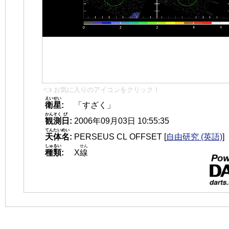
👈 お気に入りのアイコンをクリック！
えいせい
衛星
:
「すざく」
かんそく
び
観測
日
:
2006年09月03日 10:55:35
てんたいめい
天体名
:
PERSEUS CL OFFSET
[
自由研究 (英語)
]
しゅるい
せん
種類
:
X
線