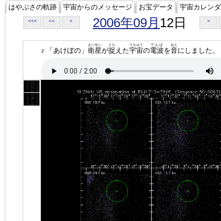
はやぶさの軌跡
宇宙からのメッセージ
お宝データ
宇宙カレンダ
2006年09月
12日
<<<
<<
<
>
えいせい
とら
うちゅう
でんぱ
おと
♪ 「あけぼの」
衛星
が
捉
えた
宇宙
の
電波
を
音
にしました。