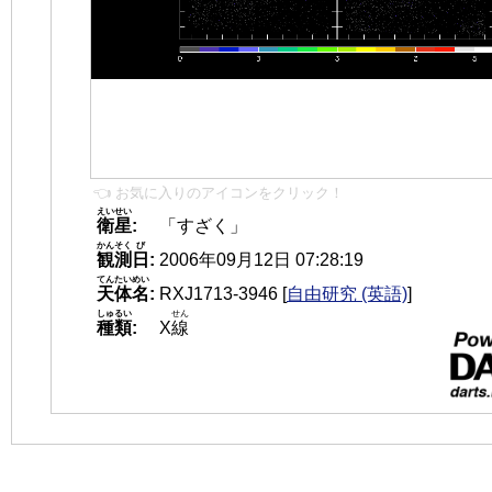
👈 お気に入りのアイコンをクリック！
えいせい
衛星
:
「すざく」
かんそく
び
観測
日
:
2006年09月12日 07:28:19
てんたいめい
天体名
:
RXJ1713-3946
[
自由研究 (英語)
]
しゅるい
せん
種類
:
X
線