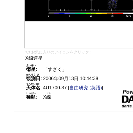
👈 お気に入りのアイコンをクリック！
X線連星
えいせい
衛星
:
「すざく」
かんそく
び
観測
日
:
2006年09月13日 10:44:38
てんたいめい
天体名
:
4U1700-37
[
自由研究 (英語)
]
しゅるい
せん
種類
:
X
線