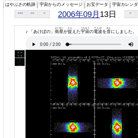
はやぶさの軌跡
宇宙からのメッセージ
お宝データ
宇宙カレンダ
2006年09月
13日
<<<
<<
<
>
えいせい
とら
うちゅう
でんぱ
おと
♪ 「あけぼの」
衛星
が
捉
えた
宇宙
の
電波
を
音
にしました。