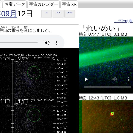
ジ
お宝データ
宇宙カレンダー
宇宙 xR
年09月
12日
>
>>
>>>
…☞Engli
「れいめい」
うちゅう
でんぱ
おと
宇宙
の
電波
を
音
にしました。
時刻 07:47 [UTC], 0.1 MB
時刻 12:43 [UTC], 1.6 MB