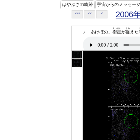
はやぶさの軌跡
宇宙からのメッセー
2006
<<<
<<
<
えいせい
とら
♪ 「あけぼの」
衛星
が
捉
えた