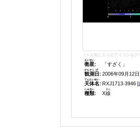
👈 お気に入りのアイコンをク
えいせい
衛星
:
「すざく」
かんそく
び
観測
日
:
2006年09月12日 0
てんたいめい
天体名
:
RXJ1713-3946
[
しゅるい
せん
種類
:
X
線