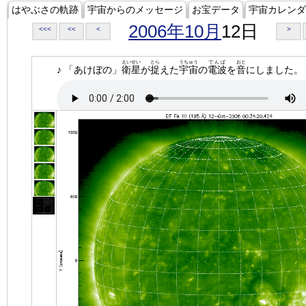
はやぶさの軌跡
宇宙からのメッセージ
お宝データ
宇宙カレンダ
2006年10月
12日
<<<
<<
<
>
えいせい
とら
うちゅう
でんぱ
おと
♪ 「あけぼの」
衛星
が
捉
えた
宇宙
の
電波
を
音
にしました。