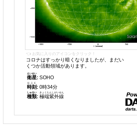
👈 お気に入りのアイコンをクリック！
コロナはすっかり暗くなりましたが、まだい
くつか活動領域があります。
えいせい
衛星
:
SOHO
じこく
時刻
:
0時34分
しゅるい
きょくたんしがいせん
種類
:
極端紫外線