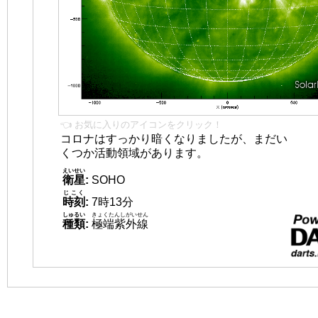
👈 お気に入りのアイコンをクリック！
コロナはすっかり暗くなりましたが、まだい
くつか活動領域があります。
えいせい
衛星
:
SOHO
じこく
時刻
:
7時13分
しゅるい
きょくたんしがいせん
種類
:
極端紫外線