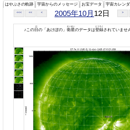
はやぶさの軌跡
宇宙からのメッセージ
お宝データ
宇宙カレンダ
2005年10月
12日
<<<
<<
<
>
ひ
えいせい
とうろく
♪この
日
の「あけぼの」
衛星
のデータは
登録
されていませ