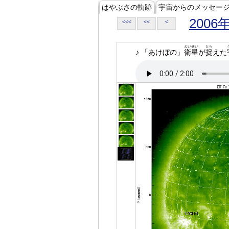
はやぶさの軌跡
宇宙からのメッセー
2006
<<<
<<
<
えいせい
とら
♪ 「あけぼの」
衛星
が
捉
えた