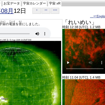
ジ
お宝データ
宇宙カレンダー
宇宙 xR
年08月
12日
>
>>
>>>
…☞Engli
「れいめい」
うちゅう
でんぱ
おと
宇宙
の
電波
を
音
にしました。
時刻 12:38 [UTC], 1.2 MB
時刻 11:04 [UTC], 1.4 MB