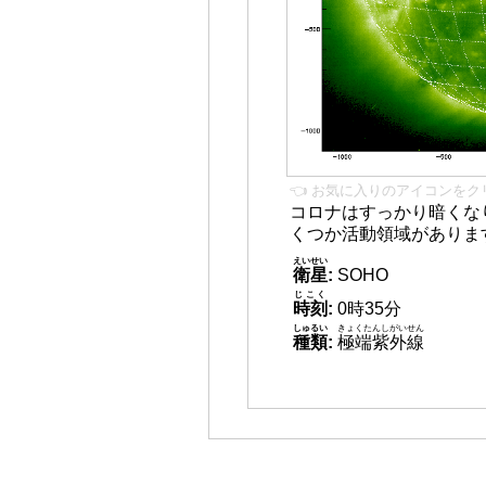
👈 お気に入りのアイコンをク
コロナはすっかり暗くな
くつか活動領域がありま
えいせい
衛星
:
SOHO
じこく
時刻
:
0時35分
しゅるい
きょくたんしがいせん
種類
:
極端紫外線