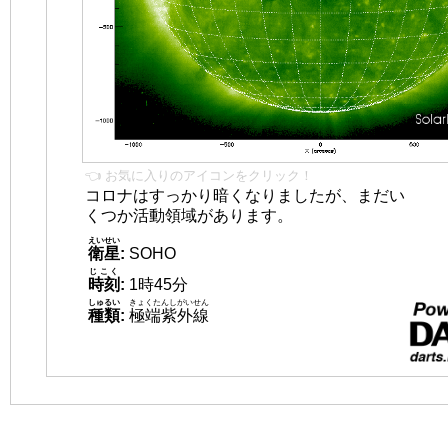
👈 お気に入りのアイコンをクリック！
コロナはすっかり暗くなりましたが、まだい
くつか活動領域があります。
えいせい
衛星
:
SOHO
じこく
時刻
:
1時45分
しゅるい
きょくたんしがいせん
種類
:
極端紫外線