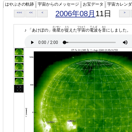
はやぶさの軌跡
宇宙からのメッセージ
お宝データ
宇宙カレンダ
2006年08月
11日
<<<
<<
<
>
えいせい
とら
うちゅう
でんぱ
おと
♪ 「あけぼの」
衛星
が
捉
えた
宇宙
の
電波
を
音
にしました。