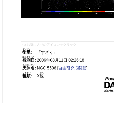
👈 お気に入りのアイコンをクリック！
えいせい
衛星
:
「すざく」
かんそく
び
観測
日
:
2006年08月11日 02:26:18
てんたいめい
天体名
:
NGC 5506
[
自由研究 (英語)
]
しゅるい
せん
種類
:
X
線