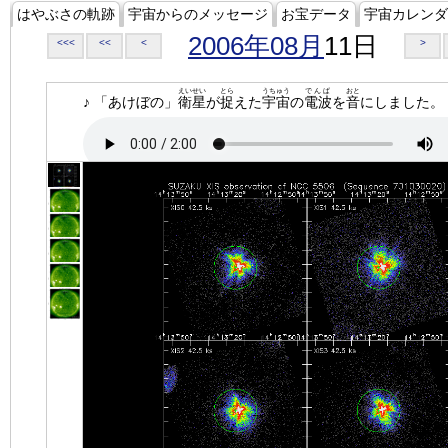
はやぶさの軌跡
宇宙からのメッセージ
お宝データ
宇宙カレンダ
2006年08月
11日
<<<
<<
<
>
えいせい
とら
うちゅう
でんぱ
おと
♪ 「あけぼの」
衛星
が
捉
えた
宇宙
の
電波
を
音
にしました。