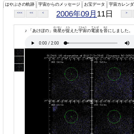
はやぶさの軌跡
宇宙からのメッセージ
お宝データ
宇宙カレンダ
2006年09月
11日
<<<
<<
<
>
えいせい
とら
うちゅう
でんぱ
おと
♪ 「あけぼの」
衛星
が
捉
えた
宇宙
の
電波
を
音
にしました。