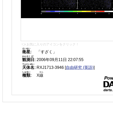
👈 お気に入りのアイコンをクリック！
えいせい
衛星
:
「すざく」
かんそく
び
観測
日
:
2006年09月11日 22:07:55
てんたいめい
天体名
:
RXJ1713-3946
[
自由研究 (英語)
]
しゅるい
せん
種類
:
X
線