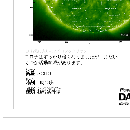
👈 お気に入りのアイコンをクリック！
コロナはすっかり暗くなりましたが、まだい
くつか活動領域があります。
えいせい
衛星
:
SOHO
じこく
時刻
:
1時13分
しゅるい
きょくたんしがいせん
種類
:
極端紫外線