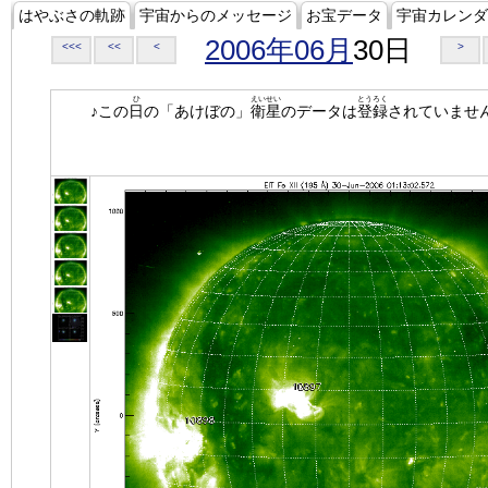
はやぶさの軌跡
宇宙からのメッセージ
お宝データ
宇宙カレンダ
2006年06月
30日
<<<
<<
<
>
ひ
えいせい
とうろく
♪この
日
の「あけぼの」
衛星
のデータは
登録
されていませ