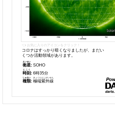
👈 お気に入りのアイコンをクリック！
コロナはすっかり暗くなりましたが、まだい
くつか活動領域があります。
えいせい
衛星
:
SOHO
じこく
時刻
:
6時35分
しゅるい
きょくたんしがいせん
種類
:
極端紫外線