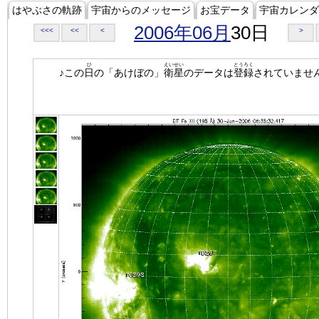
はやぶさの軌跡
宇宙からのメッセージ
お宝データ
宇宙カレンダ
2006年06月
30日
<<<
<<
<
>
ひ
えいせい
とうろく
♪この
日
の「あけぼの」
衛星
のデータは
登録
されていませ