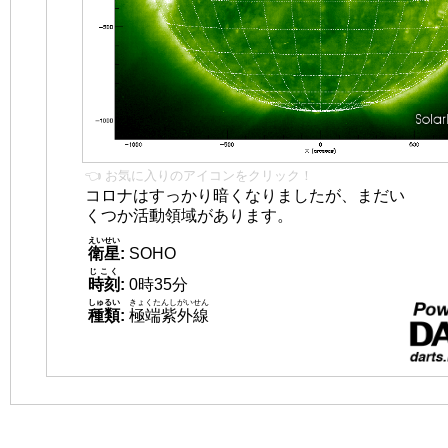
👈 お気に入りのアイコンをクリック！
コロナはすっかり暗くなりましたが、まだい
くつか活動領域があります。
えいせい
衛星
:
SOHO
じこく
時刻
:
0時35分
しゅるい
きょくたんしがいせん
種類
:
極端紫外線