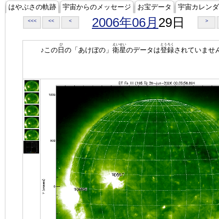
はやぶさの軌跡
宇宙からのメッセージ
お宝データ
宇宙カレンダ
2006年06月
29日
<<<
<<
<
>
ひ
えいせい
とうろく
♪この
日
の「あけぼの」
衛星
のデータは
登録
されていませ