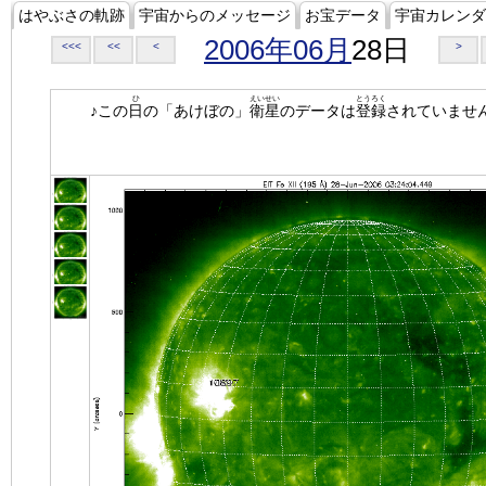
はやぶさの軌跡
宇宙からのメッセージ
お宝データ
宇宙カレンダ
2006年06月
28日
<<<
<<
<
>
ひ
えいせい
とうろく
♪この
日
の「あけぼの」
衛星
のデータは
登録
されていませ