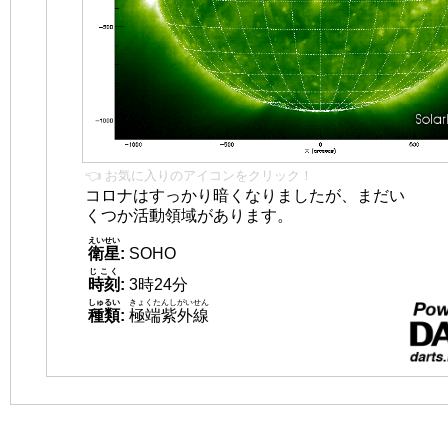
👈 お気に入りのアイコンをクリック！
コロナはすっかり暗くなりましたが、まだい
くつか活動領域があります。
えいせい
衛星
:
SOHO
じこく
時刻
:
3時24分
しゅるい
きょくたんしがいせん
種類
:
極端紫外線