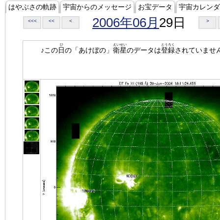
はやぶさの軌跡
宇宙からのメッセージ
お宝データ
宇宙カレンダ
2006年06月
29日
<<<
<<
<
>
ひ
えいせい
とうろく
♪この
日
の「あけぼの」
衛星
のデータは
登録
されていませ