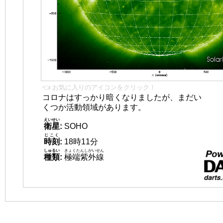
👈 お気に入りのアイコンをクリック！
コロナはすっかり暗くなりましたが、まだい
くつか活動領域があります。
えいせい
衛星
:
SOHO
じこく
時刻
:
18時11分
しゅるい
きょくたんしがいせん
種類
:
極端紫外線