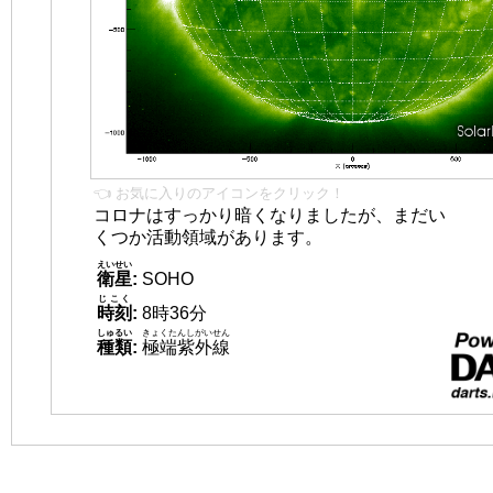
👈 お気に入りのアイコンをクリック！
コロナはすっかり暗くなりましたが、まだい
くつか活動領域があります。
えいせい
衛星
:
SOHO
じこく
時刻
:
8時36分
しゅるい
きょくたんしがいせん
種類
:
極端紫外線