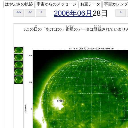
はやぶさの軌跡
宇宙からのメッセージ
お宝データ
宇宙カレンダ
2006年06月
28日
<<<
<<
<
>
ひ
えいせい
とうろく
♪この
日
の「あけぼの」
衛星
のデータは
登録
されていませ