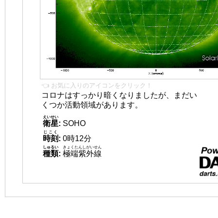
👈 お気に入りのアイコンをクリック！
コロナはすっかり暗くなりましたが、まだい
くつか活動領域があります。
えいせい
衛星
:
SOHO
じこく
時刻
:
0時12分
しゅるい
きょくたんしがいせん
種類
:
極端紫外線