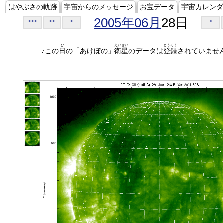
はやぶさの軌跡
宇宙からのメッセージ
お宝データ
宇宙カレンダ
2005年06月
28日
<<<
<<
<
>
ひ
えいせい
とうろく
♪この
日
の「あけぼの」
衛星
のデータは
登録
されていませ