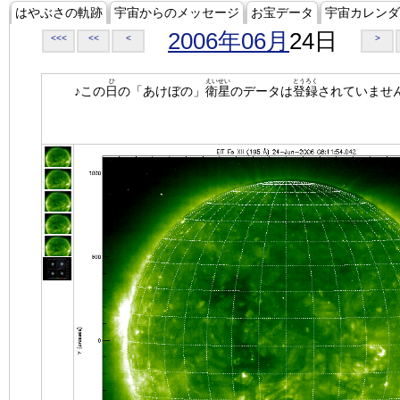
はやぶさの軌跡
宇宙からのメッセージ
お宝データ
宇宙カレンダ
2006年06月
24日
<<<
<<
<
>
ひ
えいせい
とうろく
♪この
日
の「あけぼの」
衛星
のデータは
登録
されていませ