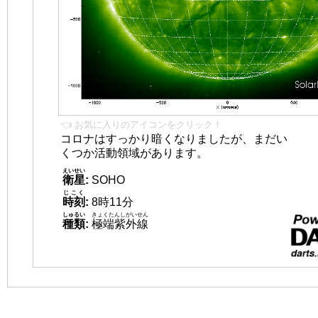
👈 お気に入りのアイコンをクリック！
コロナはすっかり暗くなりましたが、まだい
くつか活動領域があります。
えいせい
衛星
:
SOHO
じこく
時刻
:
8時11分
しゅるい
きょくたんしがいせん
種類
:
極端紫外線