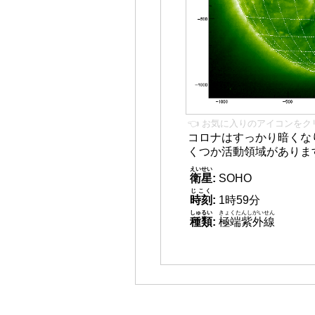
👈 お気に入りのアイコンをク
コロナはすっかり暗くな
くつか活動領域がありま
えいせい
衛星
:
SOHO
じこく
時刻
:
1時59分
しゅるい
きょくたんしがいせん
種類
:
極端紫外線