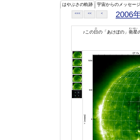
はやぶさの軌跡
宇宙からのメッセー
2006
<<<
<<
<
ひ
えいせい
♪この
日
の「あけぼの」
衛星