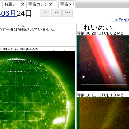
ジ
お宝データ
宇宙カレンダー
宇宙 xR
年06月
24日
>
>>
>>>
…☞Engli
「れいめい」
とうろく
のデータは
登録
されていません。
時刻 00:28 [UTC], 0.2 MB
時刻 10:11 [UTC], 1.3 MB