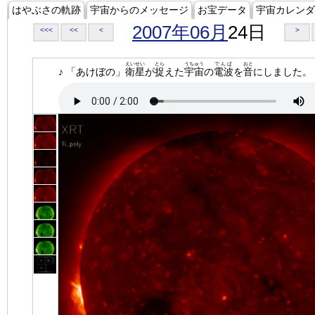
はやぶさの軌跡
宇宙からのメッセージ
お宝データ
宇宙カレンダ
2007年06月
24日
<<<
<<
<
>
えいせい
とら
うちゅう
でんぱ
おと
♪ 「あけぼの」
衛星
が
捉
えた
宇宙
の
電波
を
音
にしました。