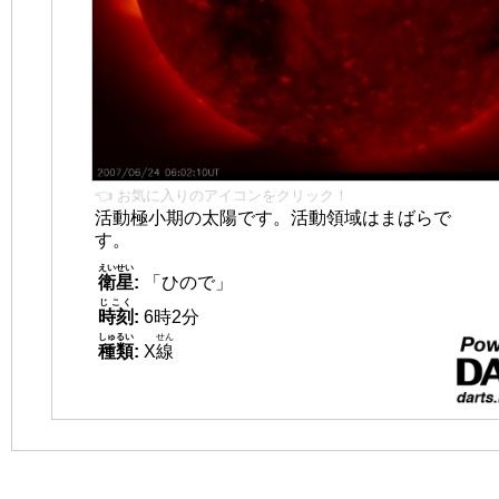
👈 お気に入りのアイコンをクリック！
活動極小期の太陽です。活動領域はまばらで
す。
えいせい
衛星
:
「ひので」
じこく
時刻
:
6時2分
しゅるい
せん
種類
:
X
線