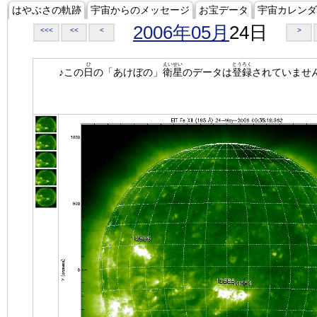
はやぶさの軌跡
宇宙からのメッセージ
お宝データ
宇宙カレンダ
2006年05月
24日
<<<
<<
<
>
ひ
えいせい
とうろく
♪この
日
の「あけぼの」
衛星
のデータは
登録
されていませ