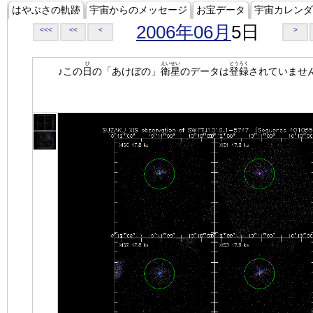
はやぶさの軌跡
宇宙からのメッセージ
お宝データ
宇宙カレンダ
2006年06月
5日
<<<
<<
<
>
ひ
えいせい
とうろく
♪この
日
の「あけぼの」
衛星
のデータは
登録
されていませ