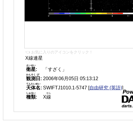
👈 お気に入りのアイコンをクリック！
X線連星
えいせい
衛星
:
「すざく」
かんそく
び
観測
日
:
2006年06月05日 05:13:12
てんたいめい
天体名
:
SWIFTJ1010.1-5747
[
自由研究 (英語)
]
しゅるい
せん
種類
:
X
線