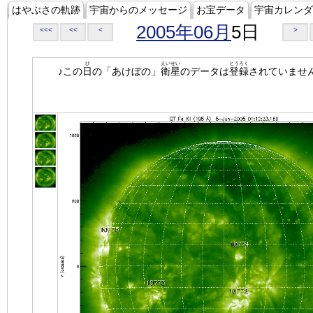
はやぶさの軌跡
宇宙からのメッセージ
お宝データ
宇宙カレンダ
2005年06月
5日
<<<
<<
<
>
ひ
えいせい
とうろく
♪この
日
の「あけぼの」
衛星
のデータは
登録
されていませ