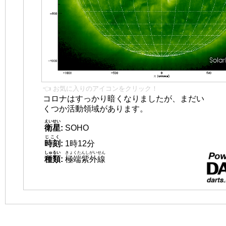
👈 お気に入りのアイコンをクリック！
コロナはすっかり暗くなりましたが、まだい
くつか活動領域があります。
えいせい
衛星
:
SOHO
じこく
時刻
:
1時12分
しゅるい
きょくたんしがいせん
種類
:
極端紫外線