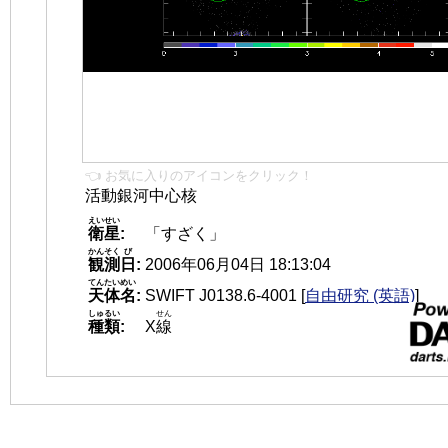
👈 お気に入りのアイコンをクリック！
活動銀河中心核
えいせい
衛星
:
「すざく」
かんそく
び
観測
日
:
2006年06月04日 18:13:04
てんたいめい
天体名
:
SWIFT J0138.6-4001
[
自由研究 (英語)
]
しゅるい
せん
種類
:
X
線