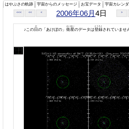
はやぶさの軌跡
宇宙からのメッセージ
お宝データ
宇宙カレンダ
2006年06月
4日
<<<
<<
<
>
ひ
えいせい
とうろく
♪この
日
の「あけぼの」
衛星
のデータは
登録
されていませ