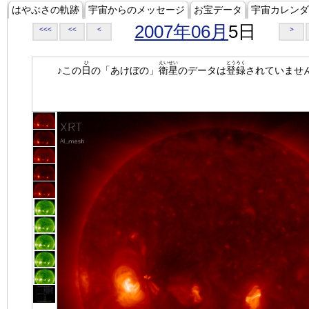
はやぶさの軌跡
宇宙からのメッセージ
お宝データ
宇宙カレンダ
2007年06月
5日
<<<
<<
<
>
ひ
えいせい
とうろく
♪この
日
の「あけぼの」
衛星
のデータは
登録
されていませ