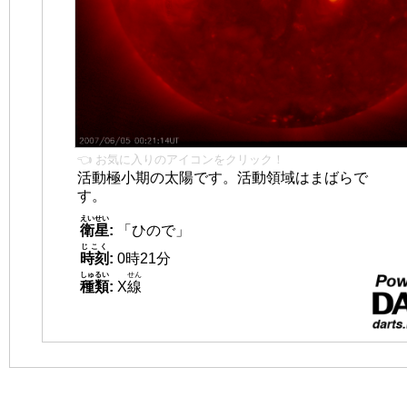
👈 お気に入りのアイコンをクリック！
活動極小期の太陽です。活動領域はまばらで
す。
えいせい
衛星
:
「ひので」
じこく
時刻
:
0時21分
しゅるい
せん
種類
:
X
線