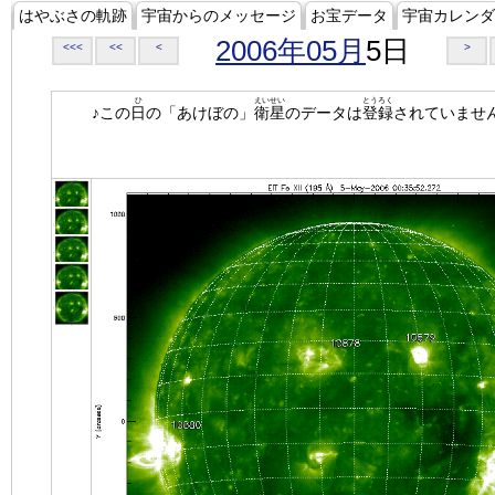
はやぶさの軌跡
宇宙からのメッセージ
お宝データ
宇宙カレンダ
2006年05月
5日
<<<
<<
<
>
ひ
えいせい
とうろく
♪この
日
の「あけぼの」
衛星
のデータは
登録
されていませ