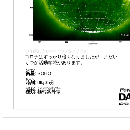
👈 お気に入りのアイコンをクリック！
コロナはすっかり暗くなりましたが、まだい
くつか活動領域があります。
えいせい
衛星
:
SOHO
じこく
時刻
:
0時35分
しゅるい
きょくたんしがいせん
種類
:
極端紫外線