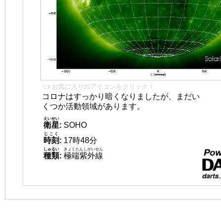
👈 お気に入りのアイコンをクリック！
コロナはすっかり暗くなりましたが、まだい
くつか活動領域があります。
えいせい
衛星
:
SOHO
じこく
時刻
:
17時48分
しゅるい
きょくたんしがいせん
種類
:
極端紫外線