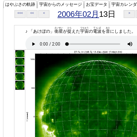
はやぶさの軌跡
宇宙からのメッセージ
お宝データ
宇宙カレンダ
2006年02月
13日
<<<
<<
<
>
えいせい
とら
うちゅう
でんぱ
おと
♪ 「あけぼの」
衛星
が
捉
えた
宇宙
の
電波
を
音
にしました。