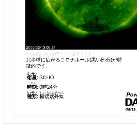
👈 お気に入りのアイコンをクリック！
北半球に広がるコロナホール(黒い部分)が特
徴的です。
えいせい
衛星
:
SOHO
じこく
時刻
:
0時24分
しゅるい
きょくたんしがいせん
種類
:
極端紫外線