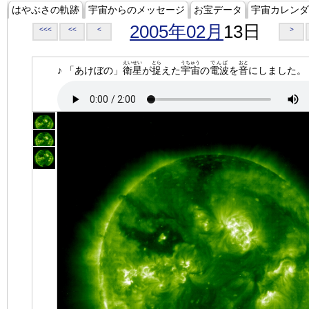
はやぶさの軌跡
宇宙からのメッセージ
お宝データ
宇宙カレンダ
2005年02月
13日
<<<
<<
<
>
えいせい
とら
うちゅう
でんぱ
おと
♪ 「あけぼの」
衛星
が
捉
えた
宇宙
の
電波
を
音
にしました。