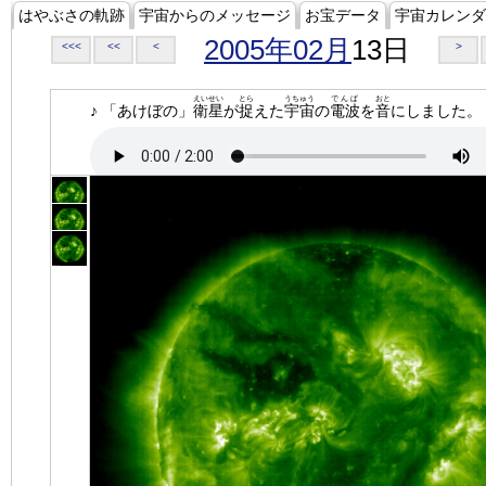
はやぶさの軌跡
宇宙からのメッセージ
お宝データ
宇宙カレンダ
2005年02月
13日
<<<
<<
<
>
えいせい
とら
うちゅう
でんぱ
おと
♪ 「あけぼの」
衛星
が
捉
えた
宇宙
の
電波
を
音
にしました。