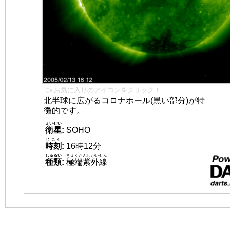
👈 お気に入りのアイコンをクリック！
北半球に広がるコロナホール(黒い部分)が特
徴的です。
えいせい
衛星
:
SOHO
じこく
時刻
:
16時12分
しゅるい
きょくたんしがいせん
種類
:
極端紫外線