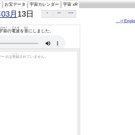
ジ
お宝データ
宇宙カレンダー
宇宙 xR
年03月
13日
>
>>
>>>
…☞Engli
うちゅう
でんぱ
おと
宇宙
の
電波
を
音
にしました。
とうろく
データは
登録
されていません。