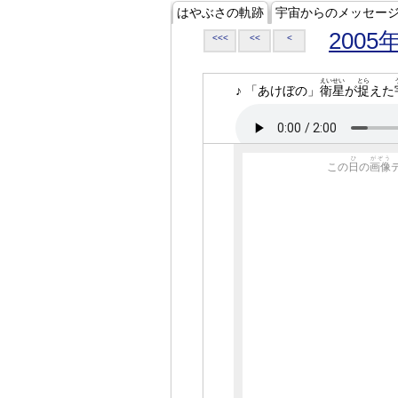
はやぶさの軌跡
宇宙からのメッセー
2005
<<<
<<
<
えいせい
とら
♪ 「あけぼの」
衛星
が
捉
えた
ひ
がぞう
この
日
の
画像