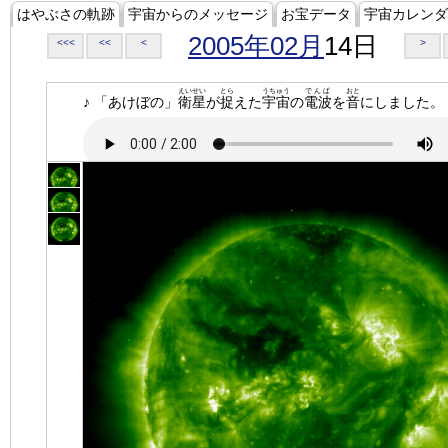
はやぶさの軌跡
宇宙からのメッセージ
お宝データ
宇宙カレンダ
2005年02月
14日
<<<
<<
<
>
えいせい
とら
うちゅう
でんぱ
おと
♪ 「あけぼの」
衛星
が
捉
えた
宇宙
の
電波
を
音
にしました。