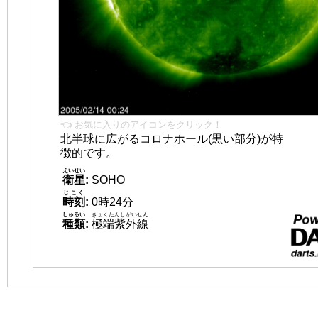
👈 お気に入りのアイコンをクリック！
北半球に広がるコロナホール(黒い部分)が特
徴的です。
えいせい
衛星
:
SOHO
じこく
時刻
:
0時24分
しゅるい
きょくたんしがいせん
種類
:
極端紫外線