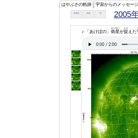
はやぶさの軌跡
宇宙からのメッセー
2005
<<<
<<
<
えいせい
とら
♪ 「あけぼの」
衛星
が
捉
えた