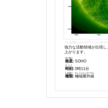
👈 お気に入りのアイコンをク
強力な活動領域が出現し
上がります。
えいせい
衛星
:
SOHO
じこく
時刻
:
0時11分
しゅるい
きょくたんしがいせん
種類
:
極端紫外線