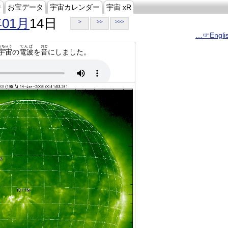
ジ
お宝データ
宇宙カレンダー
宇宙 xR
年01月
14日
>
>>
>>>
…☞Engli
うちゅう
でんぱ
おと
宇宙
の
電波
を
音
にしました。