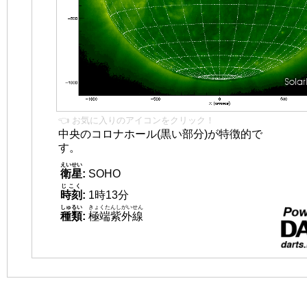
👈 お気に入りのアイコンをクリック！
中央のコロナホール(黒い部分)が特徴的で
す。
えいせい
衛星
:
SOHO
じこく
時刻
:
1時13分
しゅるい
きょくたんしがいせん
種類
:
極端紫外線