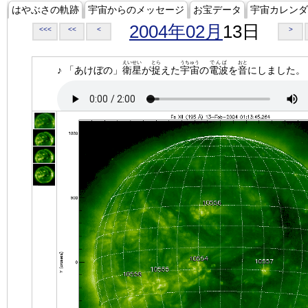
はやぶさの軌跡
宇宙からのメッセージ
お宝データ
宇宙カレンダ
2004年02月
13日
<<<
<<
<
>
えいせい
とら
うちゅう
でんぱ
おと
♪ 「あけぼの」
衛星
が
捉
えた
宇宙
の
電波
を
音
にしました。